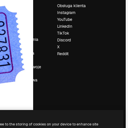
Cennik
Obsługa klienta
O nas
Instagram
Reviews
YouTube
su
Kariera
LinkedIn
Trendy
TikTok
wyszukiwania
Discord
Blog
X
Wydarzenia
Reddit
Slidesgo
a
Sprzedaj swoje
treści
Sala prasowa
Szukasz
magnific.ai
ree to the storing of cookies on your device to enhance site