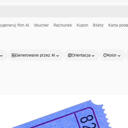
ygeneruj film AI
Voucher
Rachunek
Kupon
Bilety
Karta pod
Generowane przez AI
Orientacja
Kolor
Produkty
Zacznij