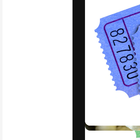
Platforma kreat
najlepszych pr
subskrybentów 
przedsiębiorstw,
Polski
Copyright © 2010