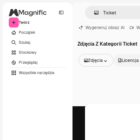
Twórz
Wygeneruj obraz AI
W
Początek
Szukaj
Zdjęcia Z Kategorii Ticket
Stockowy
Zdjęcia
Licencja
Przeglądaj
Wszystkie obrazy
Wszystkie narzędzia
Wektory
Ilustracje
Zdjęcia
PSD
Szablony
Mockupy
Filmy
Klipy wideo
Ruchome grafiki
Szablony wideo
Ikony
Modele 3D
Czcionki