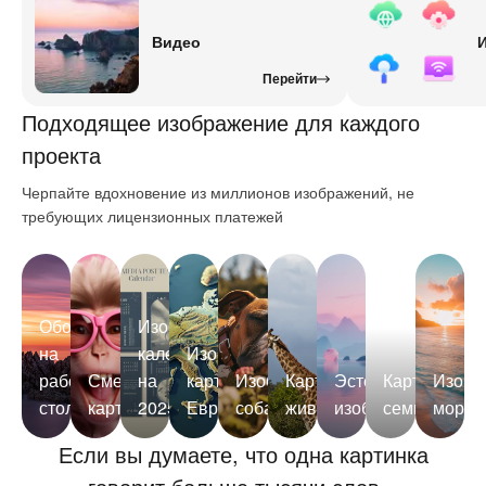
Видео
Перейти
Подходящее изображение для каждого
проекта
Черпайте вдохновение из миллионов изображений, не
требующих лицензионных платежей
Обои
Изображения
на
календаря
Изображения
рабочий
Смешные
на
карты
Изображения
Картинки
Эстетичные
Картинки
Изобр
стол
картинки
2025
Европы
собачки
животных
изображения
семьи
моря
Если вы думаете, что одна картинка