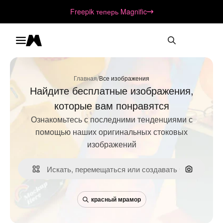
Freepik теперь Magnific
Toggle menu
Magnific
/
Главная
Все изображения
Найдите бесплатные изображения,
которые вам понравятся
Ознакомьтесь с последними тенденциями с
помощью наших оригинальных стоковых
изображений
Поиск по
красный мрамор