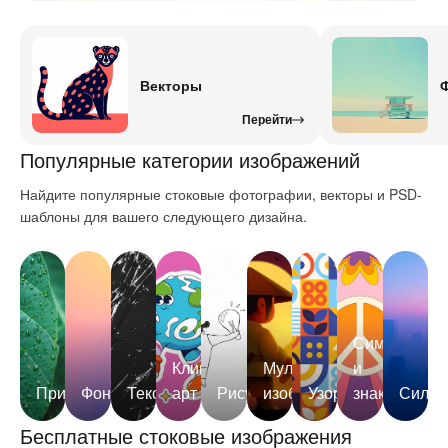
Векторы
Перейти
Популярные категории изображений
Найдите популярные стоковые фотографии, векторы и PSD-
шаблоны для вашего следующего дизайна.
Символы
Клип-
Мультяшные
и
Природа
Фоны
Текстуры
арт
Рисунки
изображения
Узоры
знаки
Силуэ
Бесплатные стоковые изображения