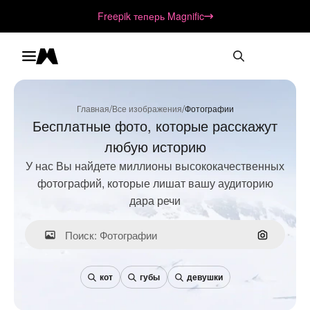
Freepik теперь Magnific
Toggle menu
Magnific
/
/
Главная
Все изображения
Фотографии
Бесплатные фото, которые расскажут
любую историю
У нас Вы найдете миллионы высококачественных
фотографий, которые лишат вашу аудиторию
дара речи
Поиск по
кот
губы
девушки