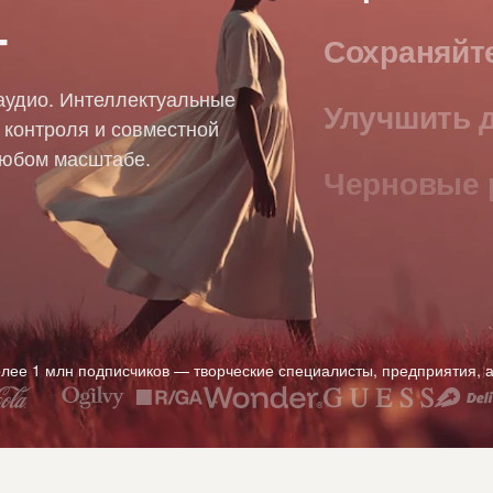
т
Сохраняйт
аудио. Интеллектуальные
Улучшить 
 контроля и совместной
любом масштабе.
Черновые 
Масштабир
Генериров
Снимайте 
лее 1 млн подписчиков — творческие специалисты, предприятия, аг
Создавать