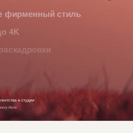
е фирменный стиль
до 4K
раскадровки
ование кампаний
ать изображения
кинематографичные видео
ентства и студии
 рабочие процессы