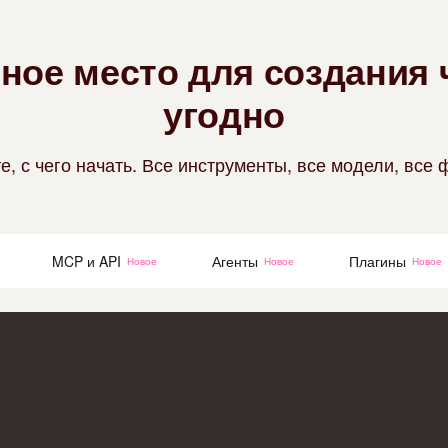
Снимайте 
ное место для создания 
угодно
Создавать
Улучшение
, с чего начать. Все инструменты, все модели, все
Прямые фо
т
MCP и API
Агенты
Плагины
Новое
Новое
Новое
Персонажи
Сохраняйт
Улучшить 