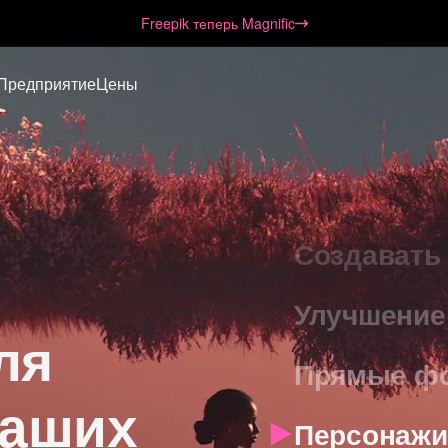
Черновые 
Freepik теперь Magnific
Масштабир
Предприятие
Цены
Генериров
Снимайте 
Создавать
Улучшение
ля
Прямые фо
ваших
Персонажи