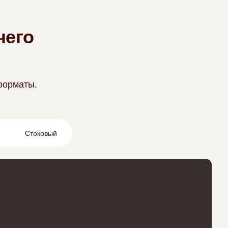
кинематографичные видео
чего
 рабочие процессы
 качества видео
 форматы.
тосессии
Стоковый
е фирменный стиль
до 4K