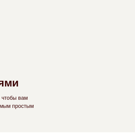
ями
 чтобы вам
амым простым