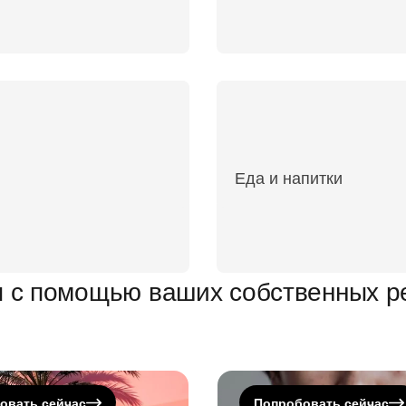
Еда и напитки
 с помощью ваших собственных ре
едактор
Улучшение качеств
овать сейчас
Попробовать сейчас