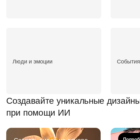
Люди и эмоции
События
Создавайте уникальные дизайны
при помощи ИИ
Создать видео на основе
Видеор
Попроб