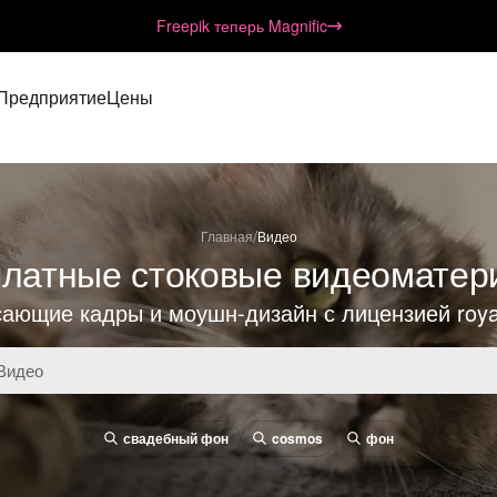
Freepik теперь Magnific
Предприятие
Цены
/
Главная
Видео
латные стоковые видеомате
ающие кадры и моушн-дизайн с лицензией royal
свадебный фон
cosmos
фон