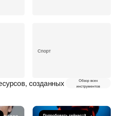
Спорт
сурсов, созданных
Обзор всех
инструментов
а видео
Сгенерируйте озвучку
Попробовать сейчас