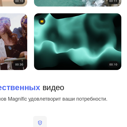
00:10
00:11
Premium
Premium
00:30
00:10
ественных
видео
ов Magnific удовлетворит ваши потребности.