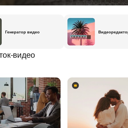
Генератор видео
Видеоредакто
ток-видео
Premium
Premium