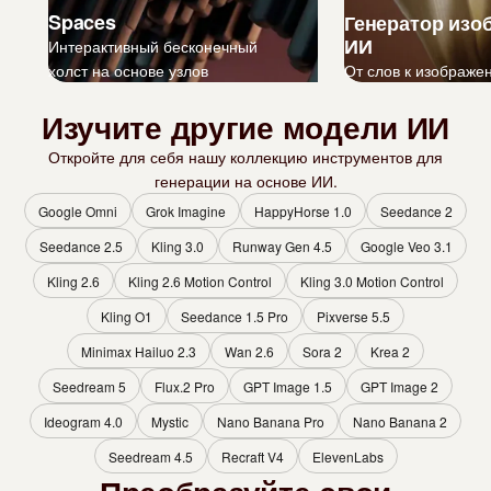
Spaces
Генератор изо
ИИ
Интерактивный бесконечный
холст на основе узлов
От слов к изображе
Изучите другие модели ИИ
Откройте для себя нашу коллекцию инструментов для
генерации на основе ИИ.
Google Omni
Grok Imagine
HappyHorse 1.0
Seedance 2
Seedance 2.5
Kling 3.0
Runway Gen 4.5
Google Veo 3.1
Kling 2.6
Kling 2.6 Motion Control
Kling 3.0 Motion Control
Kling O1
Seedance 1.5 Pro
Pixverse 5.5
Minimax Hailuo 2.3
Wan 2.6
Sora 2
Krea 2
Seedream 5
Flux.2 Pro
GPT Image 1.5
GPT Image 2
Ideogram 4.0
Mystic
Nano Banana Pro
Nano Banana 2
Seedream 4.5
Recraft V4
ElevenLabs