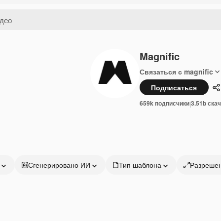
Magnific
Связаться с magnific
Подписаться
П
659k подписчики
3.51b ска
|
Сгенерировано ИИ
Тип шаблона
Разреше