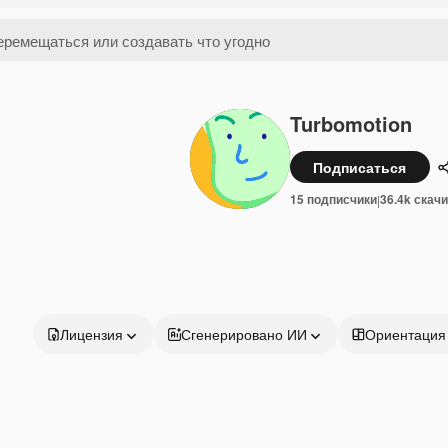
Turbomotion
Подписаться
15 подписчики
36.4k скач
|
Лицензия
Сгенерировано ИИ
Ориентация