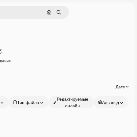
Поиск по изображению
Поиск
Поделиться
ивания
Дате
Редактируемые
Тип файла
Адвансд
онлайн