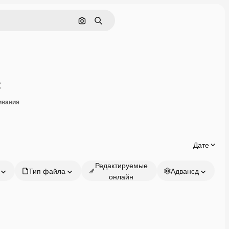
Поиск по изображению
Поиск
Поделиться
ивания
Дате
Редактируемые
Тип файла
Адвансд
онлайн