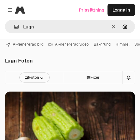
Magnific
Prissättning
Logga in
Close menu
Rensa
Sök eft
AI-genererad bild
AI-genererad video
Bakgrund
Himmel
So
Lugn Foton
Foton
Filter