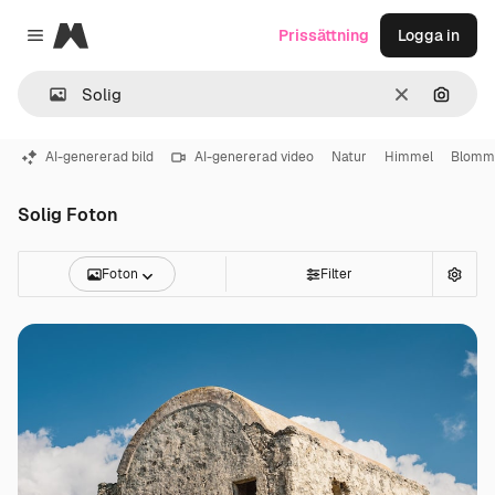
Magnific
Prissättning
Logga in
Close menu
Rensa
Sök eft
AI-genererad bild
AI-genererad video
Natur
Himmel
Blomm
Solig Foton
Foton
Filter