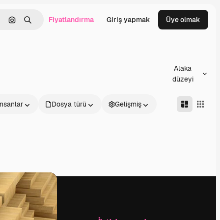
Fiyatlandırma
Giriş yapmak
Üye olmak
emizlemek
Görüntüyle ara
Aramak
Alaka
düzeyi
İnsanlar
Dosya türü
Gelişmiş