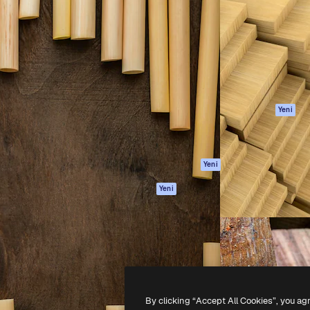
Ürünler
Başlayın
yöneteceğin yaratıcı platform.
Spaces
Academy
 işletmeler, ajanslar ve
AI Asistanı
Dokümantasyon
inde 1 milyondan fazla
AI Görüntü
Destek
Oluşturucu
Kullanım Şartları
AI video
Gizlilik Politikası
oluşturucu
Orijinaller
Yeni
AI ses oluşturucu
Çerez politikası
Stok içerik
Güven merkezi
Claude/ChatGPT
Satış ortakları
Yeni
için MCP
Kurumsal
Ajanlar
Yeni
API
Mobil Uygulama
Tüm Magnific
araçları
-
2026
Freepik Company S.L.U.
Her hakkı saklıdır
.
By clicking “Accept All Cookies”, you ag