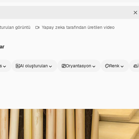
T
turulan görüntü
Yapay zeka tarafından üretilen video
ar
s
AI oluşturulan
Oryantasyon
Renk