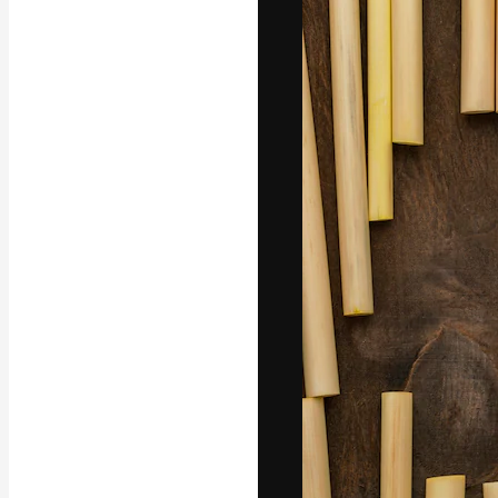
Yazı tipleri
En iyi işlerini 
Kreatif ekipler,
stüdyolar genel
abone.
Türkçe
Copyright © 2010