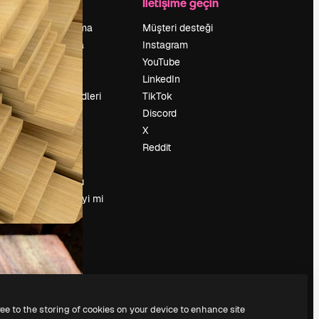
Şirket
İletişime geçin
Fiyatlandırma
Müşteri desteği
Hakkımızda
Instagram
Reviews
YouTube
Kariyer
LinkedIn
Arama trendleri
TikTok
Blog
Discord
Olaylar
X
Slidesgo
Reddit
İçerik satışı
Basın odası
Magnific.ai’yi mi
arıyorsun?
ree to the storing of cookies on your device to enhance site