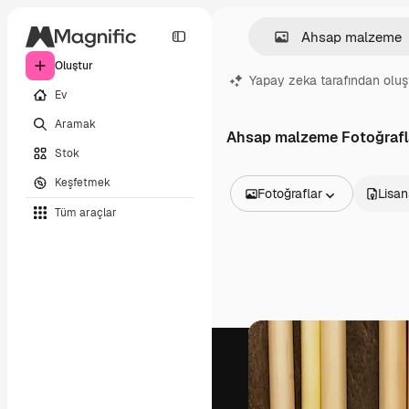
Oluştur
Yapay zeka tarafından oluş
Ev
Aramak
Ahsap malzeme Fotoğrafl
Stok
Keşfetmek
Fotoğraflar
Lisan
Tüm araçlar
Tüm Görseller
Vektörler
İllüstrasyonlar
Fotoğraflar
PSD
Şablonlar
Maketler
Videolar
Video çekimleri
Hareketli grafikler
Video şablonları
Simgeler
3D Modeller