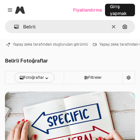
Giriş
Magnific
Fiyatlandırma
Close menu
yapmak
Temizlemek
Görünt
Yapay zeka tarafından oluşturulan görüntü
Yapay zeka tarafından 
Belirli Fotoğraflar
Fotoğraflar
Filtreler