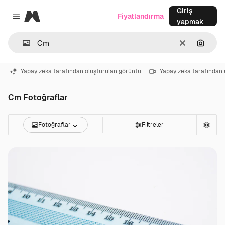
Giriş
Magnific
Fiyatlandırma
Close menu
yapmak
Temizlemek
Görünt
Yapay zeka tarafından oluşturulan görüntü
Yapay zeka tarafından 
Cm Fotoğraflar
Fotoğraflar
Filtreler