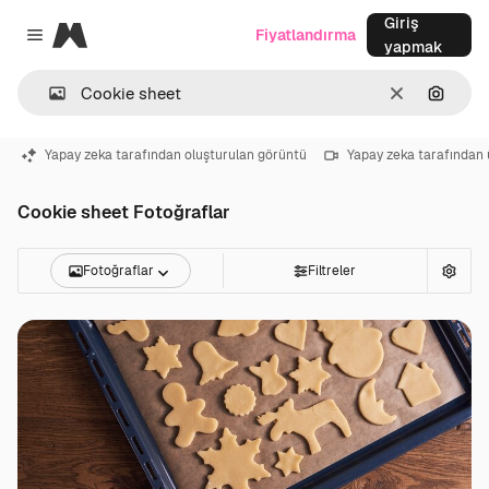
Giriş
Magnific
Fiyatlandırma
Close menu
yapmak
Temizlemek
Görünt
Yapay zeka tarafından oluşturulan görüntü
Yapay zeka tarafından 
Cookie sheet Fotoğraflar
Fotoğraflar
Filtreler