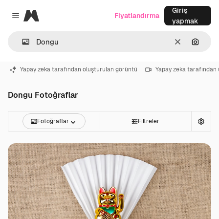
Giriş
Magnific
Fiyatlandırma
Close menu
yapmak
Temizlemek
Görünt
Yapay zeka tarafından oluşturulan görüntü
Yapay zeka tarafından 
Dongu Fotoğraflar
Fotoğraflar
Filtreler