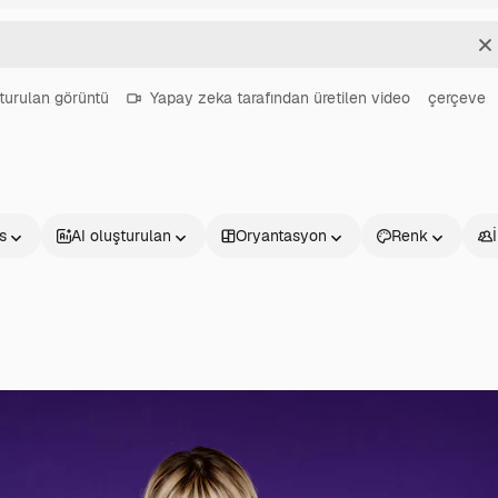
T
turulan görüntü
Yapay zeka tarafından üretilen video
çerçeve
s
AI oluşturulan
Oryantasyon
Renk