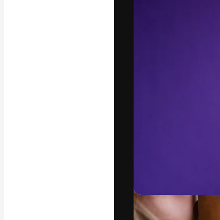
Yazı tipleri
En iyi işlerini 
Kreatif ekipler,
stüdyolar genel
abone.
Türkçe
Copyright © 2010