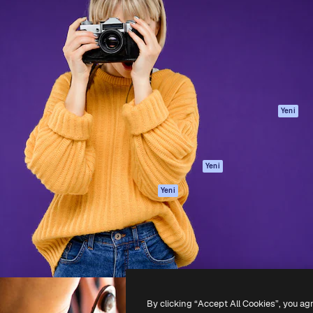
Ürünler
Başlayın
yöneteceğin yaratıcı platform.
Spaces
Academy
 işletmeler, ajanslar ve
AI Asistanı
Dokümantasyon
inde 1 milyondan fazla
AI Görüntü
Destek
Oluşturucu
Kullanım Şartları
AI video
Gizlilik Politikası
oluşturucu
Orijinaller
Yeni
AI ses oluşturucu
Çerez politikası
Stok içerik
Güven merkezi
Claude/ChatGPT
Satış ortakları
Yeni
için MCP
Kurumsal
Ajanlar
Yeni
API
Mobil Uygulama
Tüm Magnific
araçları
-
2026
Freepik Company S.L.U.
Her hakkı saklıdır
.
By clicking “Accept All Cookies”, you ag