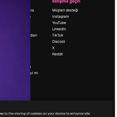
Şirket
İletişime geçin
Fiyatlandırma
Müşteri desteği
Hakkımızda
Instagram
Reviews
YouTube
Kariyer
LinkedIn
Arama trendleri
TikTok
Blog
Discord
Olaylar
X
Slidesgo
Reddit
İçerik satışı
Basın odası
Magnific.ai’yi mi
arıyorsun?
ree to the storing of cookies on your device to enhance site