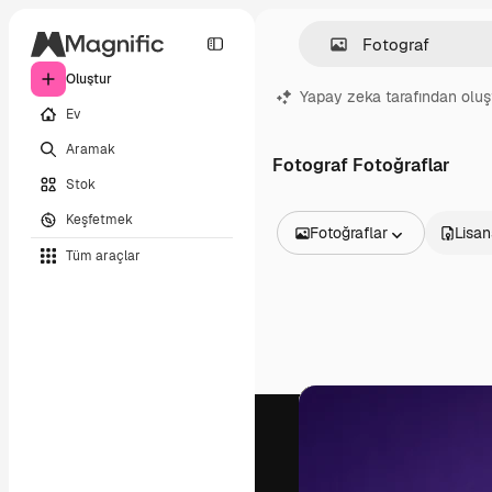
Oluştur
Yapay zeka tarafından oluş
Ev
Aramak
Fotograf Fotoğraflar
Stok
Keşfetmek
Fotoğraflar
Lisan
Tüm araçlar
Tüm Görseller
Vektörler
İllüstrasyonlar
Fotoğraflar
PSD
Şablonlar
Maketler
Videolar
Video çekimleri
Hareketli grafikler
Video şablonları
Simgeler
3D Modeller