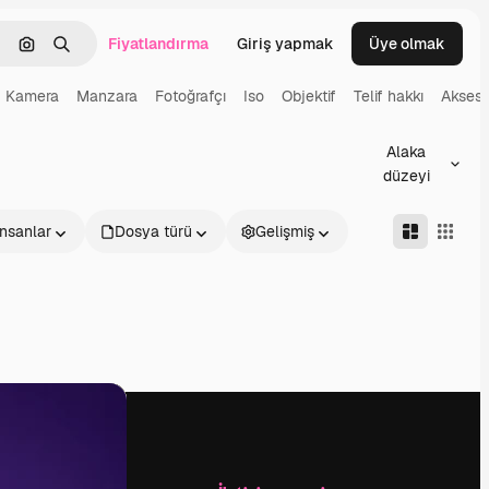
Fiyatlandırma
Giriş yapmak
Üye olmak
emizlemek
Görüntüyle ara
Aramak
Kamera
Manzara
Fotoğrafçı
Iso
Objektif
Telif hakkı
Akses
Alaka
düzeyi
İnsanlar
Dosya türü
Gelişmiş