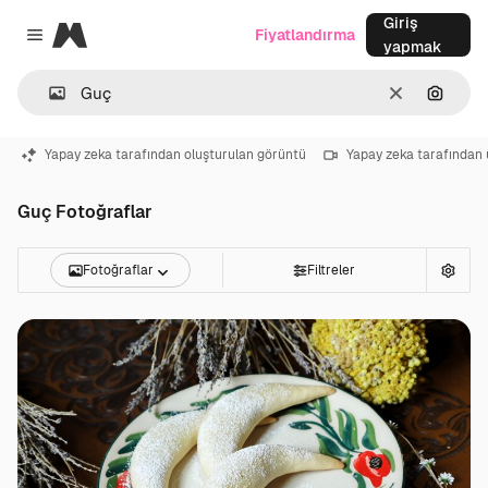
Giriş
Magnific
Fiyatlandırma
Close menu
yapmak
Temizlemek
Görünt
Yapay zeka tarafından oluşturulan görüntü
Yapay zeka tarafından 
Guç Fotoğraflar
Fotoğraflar
Filtreler