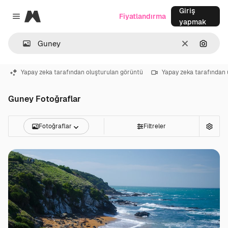
Giriş
Magnific
Fiyatlandırma
Close menu
yapmak
Temizlemek
Görünt
Yapay zeka tarafından oluşturulan görüntü
Yapay zeka tarafından 
Guney Fotoğraflar
Fotoğraflar
Filtreler