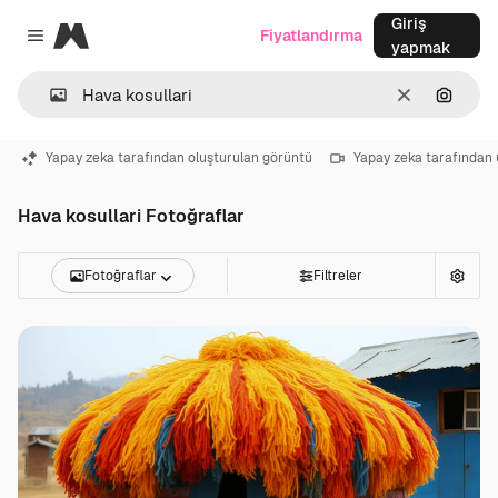
Giriş
Magnific
Fiyatlandırma
Close menu
yapmak
Temizlemek
Görünt
Yapay zeka tarafından oluşturulan görüntü
Yapay zeka tarafından 
Hava kosullari Fotoğraflar
Fotoğraflar
Filtreler