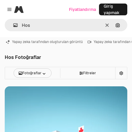
Giriş
Magnific
Fiyatlandırma
Close menu
yapmak
Temizlemek
Görünt
Yapay zeka tarafından oluşturulan görüntü
Yapay zeka tarafından 
Hos Fotoğraflar
Fotoğraflar
Filtreler