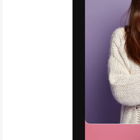
Yazı tipleri
En iyi işlerini 
Kreatif ekipler,
stüdyolar genel
abone.
Türkçe
Copyright © 2010