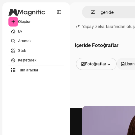
Oluştur
Yapay zeka tarafından oluş
Ev
Aramak
Içeride Fotoğraflar
Stok
Keşfetmek
Fotoğraflar
Lisan
Tüm araçlar
Tüm Görseller
Vektörler
İllüstrasyonlar
Fotoğraflar
PSD
Şablonlar
Maketler
Videolar
Video çekimleri
Hareketli grafikler
Video şablonları
Simgeler
3D Modeller