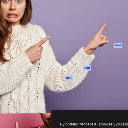
Ürünler
Başlayın
yöneteceğin yaratıcı platform.
Spaces
Academy
 işletmeler, ajanslar ve
AI Asistanı
Dokümantasyon
inde 1 milyondan fazla
AI Görüntü
Destek
Oluşturucu
Kullanım Şartları
AI video
Gizlilik Politikası
oluşturucu
Orijinaller
Yeni
AI ses oluşturucu
Çerez politikası
Stok içerik
Güven merkezi
Claude/ChatGPT
Satış ortakları
Yeni
için MCP
Kurumsal
Ajanlar
Yeni
API
Mobil Uygulama
Tüm Magnific
araçları
-
2026
Freepik Company S.L.U.
Her hakkı saklıdır
.
By clicking “Accept All Cookies”, you ag