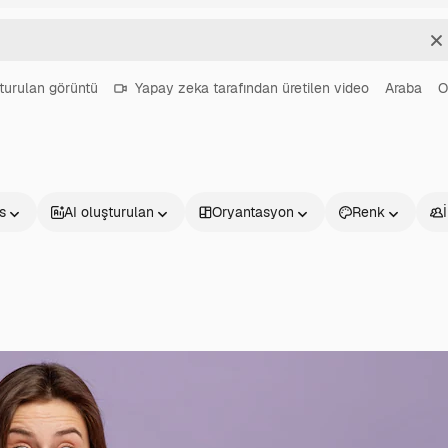
T
turulan görüntü
Yapay zeka tarafından üretilen video
Araba
O
s
AI oluşturulan
Oryantasyon
Renk