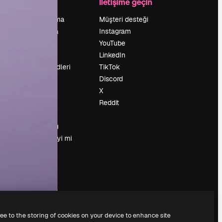
Şirket
İletişime geçin
Fiyatlandırma
Müşteri desteği
Hakkımızda
Instagram
Reviews
YouTube
Kariyer
LinkedIn
Arama trendleri
TikTok
Blog
Discord
Olaylar
X
Slidesgo
Reddit
İçerik satışı
Basın odası
Magnific.ai’yi mi
arıyorsun?
ree to the storing of cookies on your device to enhance site