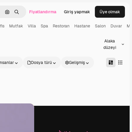
Fiyatlandırma
Giriş yapmak
Üye olmak
emizlemek
Görüntüyle ara
Aramak
fis
Mutfak
Villa
Spa
Restoran
Hastane
Salon
Duvar
Ma
Alaka
düzeyi
İnsanlar
Dosya türü
Gelişmiş