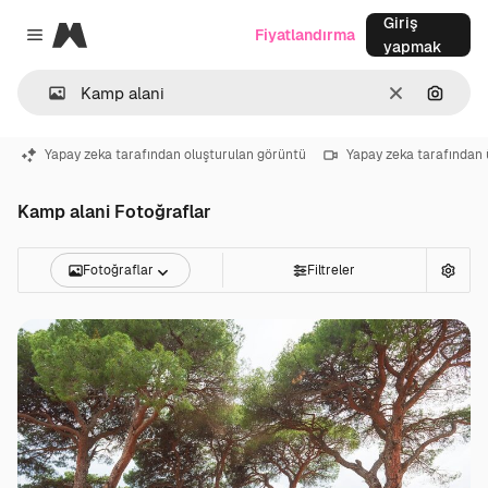
Giriş
Magnific
Fiyatlandırma
Close menu
yapmak
Temizlemek
Görünt
Yapay zeka tarafından oluşturulan görüntü
Yapay zeka tarafından 
Kamp alani Fotoğraflar
Fotoğraflar
Filtreler