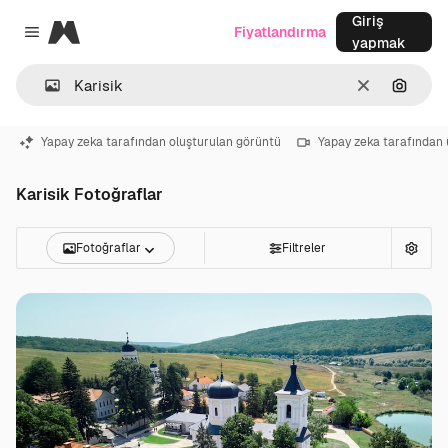
Giriş
Magnific
Fiyatlandırma
Close menu
yapmak
Temizlemek
Görünt
Yapay zeka tarafından oluşturulan görüntü
Yapay zeka tarafından 
Karisik Fotoğraflar
Fotoğraflar
Filtreler