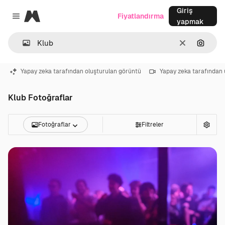
Giriş
Magnific
Fiyatlandırma
Close menu
yapmak
Temizlemek
Görünt
Yapay zeka tarafından oluşturulan görüntü
Yapay zeka tarafından 
Klub Fotoğraflar
Fotoğraflar
Filtreler