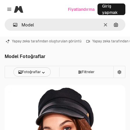
Giriş
Magnific
Fiyatlandırma
Close menu
yapmak
Temizlemek
Görünt
Yapay zeka tarafından oluşturulan görüntü
Yapay zeka tarafından 
Model Fotoğraflar
Fotoğraflar
Filtreler