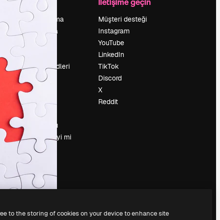
Şirket
İletişime geçin
Fiyatlandırma
Müşteri desteği
Hakkımızda
Instagram
Reviews
YouTube
Kariyer
LinkedIn
Arama trendleri
TikTok
Blog
Discord
Olaylar
X
Slidesgo
Reddit
İçerik satışı
Basın odası
Magnific.ai’yi mi
arıyorsun?
ree to the storing of cookies on your device to enhance site