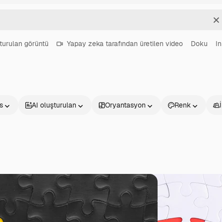
T
turulan görüntü
Yapay zeka tarafından üretilen video
Doku
In
s
AI oluşturulan
Oryantasyon
Renk