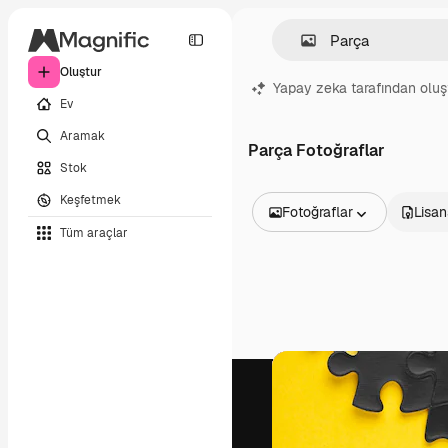
Oluştur
Yapay zeka tarafından oluş
Ev
Aramak
Parça Fotoğraflar
Stok
Keşfetmek
Fotoğraflar
Lisan
Tüm araçlar
Tüm Görseller
Vektörler
İllüstrasyonlar
Fotoğraflar
PSD
Şablonlar
Maketler
Videolar
Video çekimleri
Hareketli grafikler
Video şablonları
Simgeler
3D Modeller