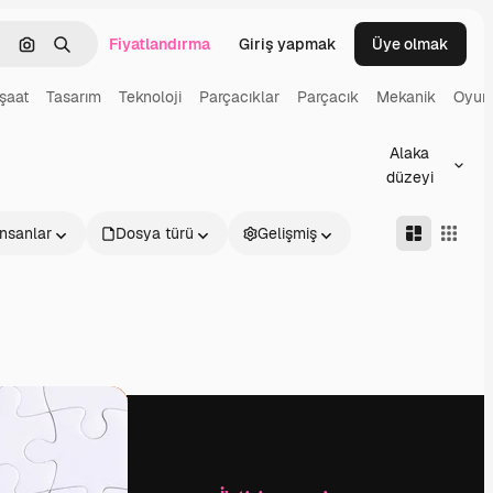
Fiyatlandırma
Giriş yapmak
Üye olmak
emizlemek
Görüntüyle ara
Aramak
şaat
Tasarım
Teknoloji
Parçacıklar
Parçacık
Mekanik
Oyun
Alaka
düzeyi
İnsanlar
Dosya türü
Gelişmiş