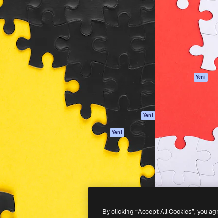
Ürünler
Başlayın
yöneteceğin yaratıcı platform.
Spaces
Academy
 işletmeler, ajanslar ve
AI Asistanı
Dokümantasyon
inde 1 milyondan fazla
AI Görüntü
Destek
Oluşturucu
Kullanım Şartları
AI video
Gizlilik Politikası
oluşturucu
Orijinaller
Yeni
AI ses oluşturucu
Çerez politikası
Stok içerik
Güven merkezi
Claude/ChatGPT
Satış ortakları
Yeni
için MCP
Kurumsal
Ajanlar
Yeni
API
Mobil Uygulama
Tüm Magnific
araçları
-
2026
Freepik Company S.L.U.
Her hakkı saklıdır
.
By clicking “Accept All Cookies”, you ag