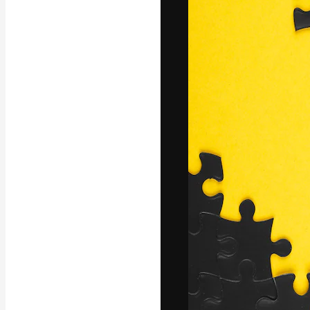
Yazı tipleri
En iyi işlerini 
Kreatif ekipler,
stüdyolar genel
abone.
Türkçe
Copyright © 2010