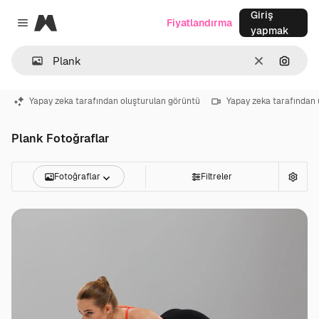
Giriş
Magnific
Fiyatlandırma
Close menu
yapmak
Temizlemek
Görünt
Yapay zeka tarafından oluşturulan görüntü
Yapay zeka tarafından 
Plank Fotoğraflar
Fotoğraflar
Filtreler