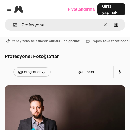
Giriş
Magnific
Fiyatlandırma
Close menu
yapmak
Temizlemek
Görünt
Yapay zeka tarafından oluşturulan görüntü
Yapay zeka tarafından 
Profesyonel Fotoğraflar
Fotoğraflar
Filtreler