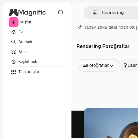
Oluştur
Yapay zeka tarafından oluş
Ev
Aramak
Rendering Fotoğraflar
Stok
Keşfetmek
Fotoğraflar
Lisan
Tüm araçlar
Tüm Görseller
Vektörler
İllüstrasyonlar
Fotoğraflar
PSD
Şablonlar
Maketler
Videolar
Video çekimleri
Hareketli grafikler
Video şablonları
Simgeler
3D Modeller