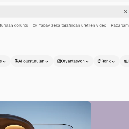
T
turulan görüntü
Yapay zeka tarafından üretilen video
Pazarlam
s
AI oluşturulan
Oryantasyon
Renk