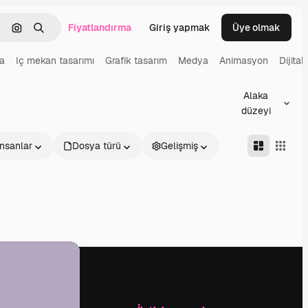
Fiyatlandırma
Giriş yapmak
Üye olmak
emizlemek
Görüntüyle ara
Aramak
a
Iç mekan tasarımı
Grafik tasarım
Medya
Animasyon
Dijital
Alaka
düzeyi
İnsanlar
Dosya türü
Gelişmiş