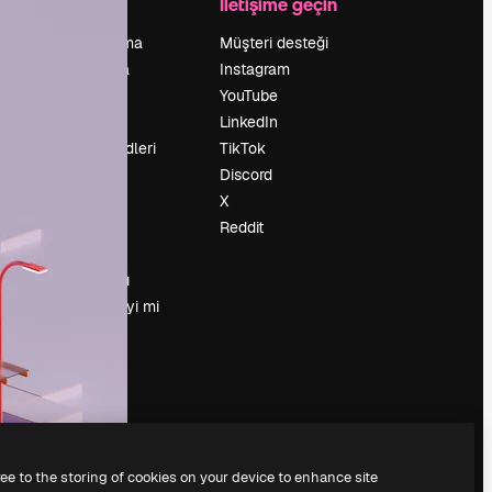
Şirket
İletişime geçin
Fiyatlandırma
Müşteri desteği
Hakkımızda
Instagram
Reviews
YouTube
Kariyer
LinkedIn
Arama trendleri
TikTok
Blog
Discord
Olaylar
X
Slidesgo
Reddit
İçerik satışı
Basın odası
Magnific.ai’yi mi
arıyorsun?
ree to the storing of cookies on your device to enhance site