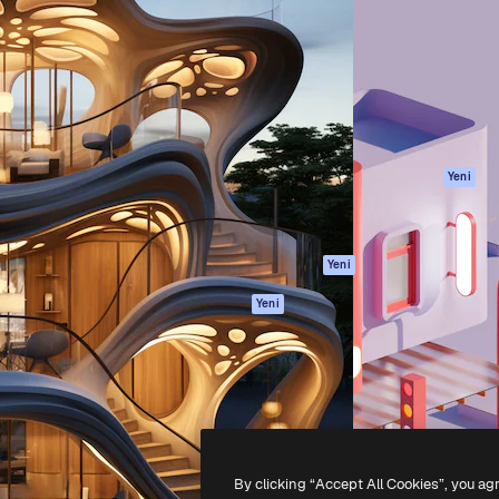
Ürünler
Başlayın
yöneteceğin yaratıcı platform.
Spaces
Academy
 işletmeler, ajanslar ve
AI Asistanı
Dokümantasyon
inde 1 milyondan fazla
AI Görüntü
Destek
Oluşturucu
Kullanım Şartları
AI video
Gizlilik Politikası
oluşturucu
Orijinaller
Yeni
AI ses oluşturucu
Çerez politikası
Stok içerik
Güven merkezi
Claude/ChatGPT
Satış ortakları
Yeni
için MCP
Kurumsal
Ajanlar
Yeni
API
Mobil Uygulama
Tüm Magnific
araçları
-
2026
Freepik Company S.L.U.
Her hakkı saklıdır
.
By clicking “Accept All Cookies”, you ag