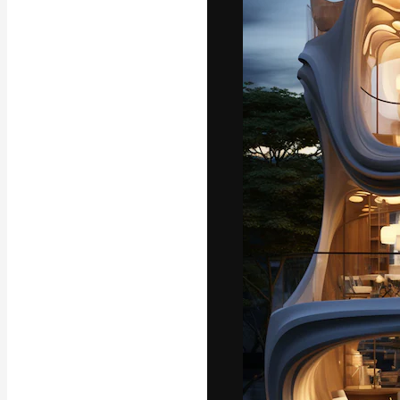
Yazı tipleri
En iyi işlerini 
Kreatif ekipler,
stüdyolar genel
abone.
Türkçe
Copyright © 2010