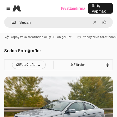
Giriş
Magnific
Fiyatlandırma
Close menu
yapmak
Temizlemek
Görünt
Yapay zeka tarafından oluşturulan görüntü
Yapay zeka tarafından 
Sedan Fotoğraflar
Fotoğraflar
Filtreler