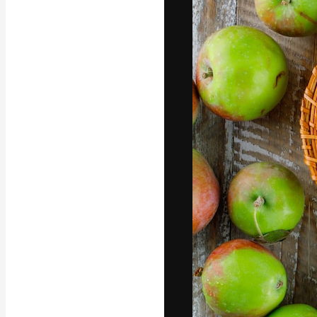
Yazı tipleri
En iyi işlerini 
Kreatif ekipler,
stüdyolar genel
abone.
Türkçe
Copyright © 2010