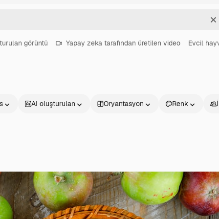
T
turulan görüntü
Yapay zeka tarafından üretilen video
Evcil hay
s
AI oluşturulan
Oryantasyon
Renk