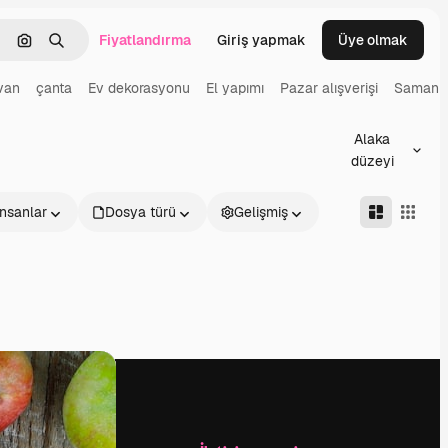
Fiyatlandırma
Giriş yapmak
Üye olmak
emizlemek
Görüntüyle ara
Aramak
van
çanta
Ev dekorasyonu
El yapımı
Pazar alışverişi
Saman
Alaka
düzeyi
İnsanlar
Dosya türü
Gelişmiş