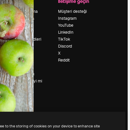
Şirket
İletişime geçin
Fiyatlandırma
Müşteri desteği
Hakkımızda
Instagram
Reviews
YouTube
Kariyer
LinkedIn
Arama trendleri
TikTok
Blog
Discord
Olaylar
X
Slidesgo
Reddit
İçerik satışı
Basın odası
Magnific.ai’yi mi
arıyorsun?
ree to the storing of cookies on your device to enhance site