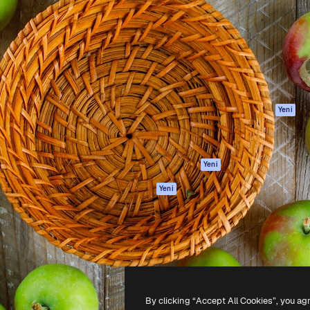
Ürünler
Başlayın
yöneteceğin yaratıcı platform.
Spaces
Academy
 işletmeler, ajanslar ve
AI Asistanı
Dokümantasyon
inde 1 milyondan fazla
AI Görüntü
Destek
Oluşturucu
Kullanım Şartları
AI video
Gizlilik Politikası
oluşturucu
Orijinaller
Yeni
AI ses oluşturucu
Çerez politikası
Stok içerik
Güven merkezi
Claude/ChatGPT
Satış ortakları
Yeni
için MCP
Kurumsal
Ajanlar
Yeni
API
Mobil Uygulama
Tüm Magnific
araçları
-
2026
Freepik Company S.L.U.
Her hakkı saklıdır
.
By clicking “Accept All Cookies”, you ag