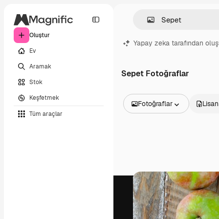
Oluştur
Yapay zeka tarafından oluş
Ev
Aramak
Sepet Fotoğraflar
Stok
Keşfetmek
Fotoğraflar
Lisan
Tüm araçlar
Tüm Görseller
Vektörler
İllüstrasyonlar
Fotoğraflar
PSD
Şablonlar
Maketler
Videolar
Video çekimleri
Hareketli grafikler
Video şablonları
Simgeler
3D Modeller