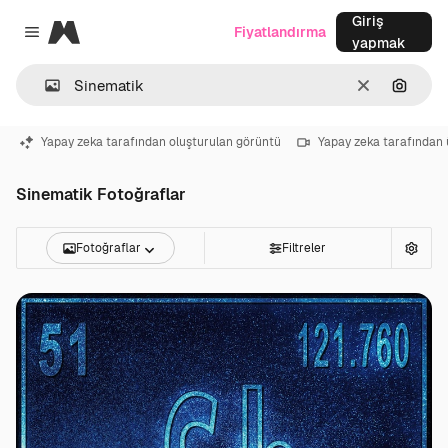
Giriş
Magnific
Fiyatlandırma
Close menu
yapmak
Temizlemek
Görünt
Yapay zeka tarafından oluşturulan görüntü
Yapay zeka tarafından 
Sinematik Fotoğraflar
Fotoğraflar
Filtreler