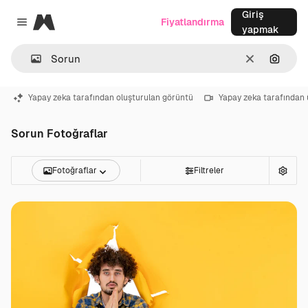
Giriş
Magnific
Fiyatlandırma
Close menu
yapmak
Temizlemek
Görünt
Yapay zeka tarafından oluşturulan görüntü
Yapay zeka tarafından 
Sorun Fotoğraflar
Fotoğraflar
Filtreler