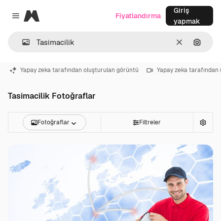
Giriş
Magnific
Fiyatlandırma
Close menu
yapmak
Temizlemek
Görünt
Yapay zeka tarafından oluşturulan görüntü
Yapay zeka tarafından 
Tasimacilik Fotoğraflar
Fotoğraflar
Filtreler