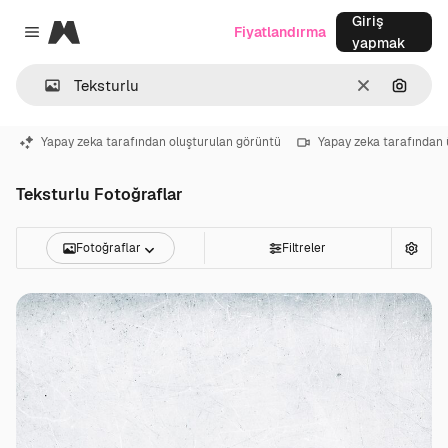
Giriş
Magnific
Fiyatlandırma
Close menu
yapmak
Temizlemek
Görünt
Yapay zeka tarafından oluşturulan görüntü
Yapay zeka tarafından 
Teksturlu Fotoğraflar
Fotoğraflar
Filtreler