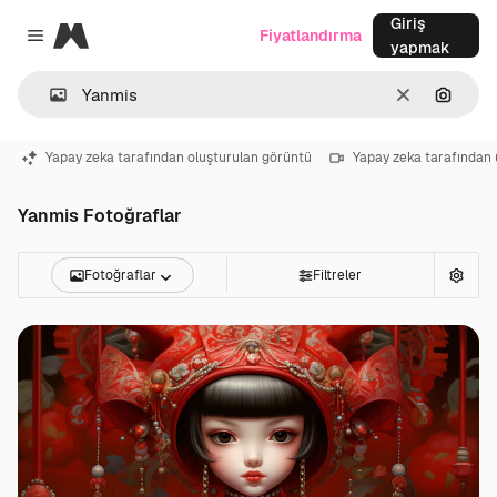
Giriş
Magnific
Fiyatlandırma
Close menu
yapmak
Temizlemek
Görünt
Yapay zeka tarafından oluşturulan görüntü
Yapay zeka tarafından 
Yanmis Fotoğraflar
Fotoğraflar
Filtreler