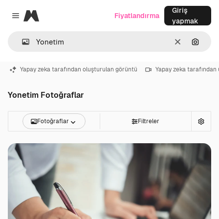
Giriş
Magnific
Fiyatlandırma
Close menu
yapmak
Temizlemek
Görünt
Yapay zeka tarafından oluşturulan görüntü
Yapay zeka tarafından 
Yonetim Fotoğraflar
Fotoğraflar
Filtreler