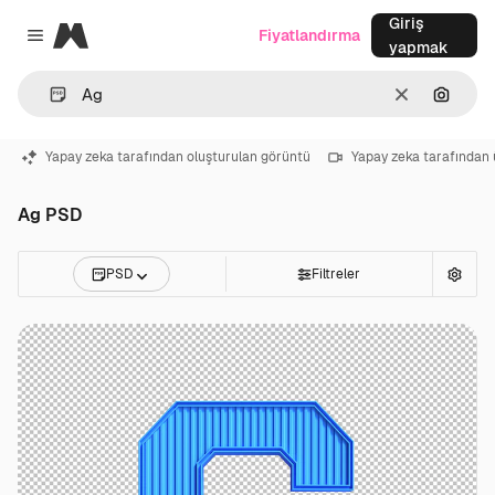
Giriş
Magnific
Fiyatlandırma
Close menu
yapmak
Temizlemek
Görünt
Yapay zeka tarafından oluşturulan görüntü
Yapay zeka tarafından 
Ag PSD
PSD
Filtreler