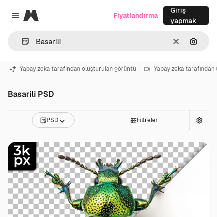
Giriş
Magnific
Fiyatlandırma
Close menu
yapmak
Temizlemek
Görünt
Yapay zeka tarafından oluşturulan görüntü
Yapay zeka tarafından 
Basarili PSD
PSD
Filtreler