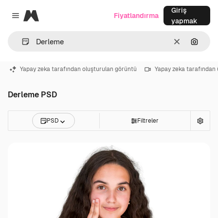
Giriş
Magnific
Fiyatlandırma
Close menu
yapmak
Temizlemek
Görünt
Yapay zeka tarafından oluşturulan görüntü
Yapay zeka tarafından 
Derleme PSD
PSD
Filtreler