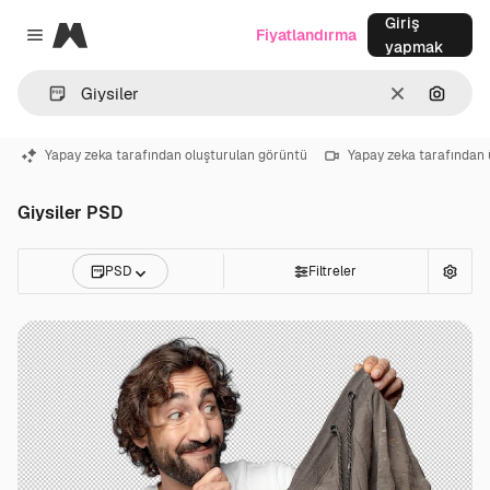
Giriş
Magnific
Fiyatlandırma
Close menu
yapmak
Temizlemek
Görünt
Yapay zeka tarafından oluşturulan görüntü
Yapay zeka tarafından 
Giysiler PSD
PSD
Filtreler