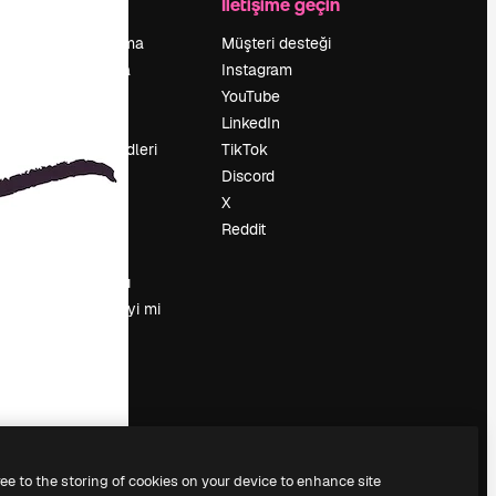
Şirket
İletişime geçin
Fiyatlandırma
Müşteri desteği
Hakkımızda
Instagram
Reviews
YouTube
Kariyer
LinkedIn
Arama trendleri
TikTok
Blog
Discord
Olaylar
X
Slidesgo
Reddit
İçerik satışı
Basın odası
Magnific.ai’yi mi
arıyorsun?
ree to the storing of cookies on your device to enhance site