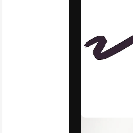
Yazı tipleri
En iyi işlerini 
Kreatif ekipler,
stüdyolar genel
abone.
Türkçe
Copyright © 2010