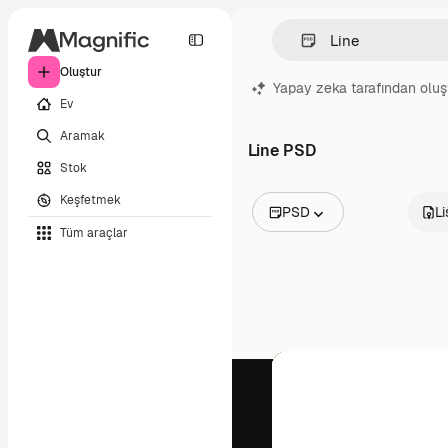
Oluştur
Yapay zeka tarafından oluş
Ev
Aramak
Line PSD
Stok
Keşfetmek
PSD
L
Tüm araçlar
Tüm Görseller
Vektörler
İllüstrasyonlar
Fotoğraflar
PSD
Şablonlar
Maketler
Videolar
Video çekimleri
Hareketli grafikler
Video şablonları
Simgeler
3D Modeller