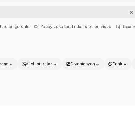
T
turulan görüntü
Yapay zeka tarafından üretilen video
Tasar
isans
AI oluşturulan
Oryantasyon
Renk