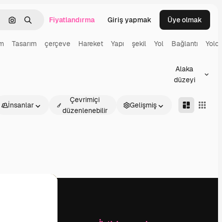
Fiyatlandırma
Giriş yapmak
Üye olmak
emizlemek
Görüntüyle ara
Aramak
ım
Tasarım
çerçeve
Hareket
Yapı
şekil
Yol
Bağlantı
Yolc
Alaka
düzeyi
Çevrimiçi
İnsanlar
Gelişmiş
düzenlenebilir