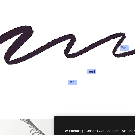
Ürünler
Başlayın
yöneteceğin yaratıcı platform.
Spaces
Academy
 işletmeler, ajanslar ve
AI Asistanı
Dokümantasyon
inde 1 milyondan fazla
AI Görüntü
Destek
Oluşturucu
Kullanım Şartları
AI video
Gizlilik Politikası
oluşturucu
Orijinaller
Yeni
AI ses oluşturucu
Çerez politikası
Stok içerik
Güven merkezi
Claude/ChatGPT
Satış ortakları
Yeni
için MCP
Kurumsal
Ajanlar
Yeni
API
Mobil Uygulama
Tüm Magnific
araçları
-
2026
Freepik Company S.L.U.
Her hakkı saklıdır
.
By clicking “Accept All Cookies”, you ag