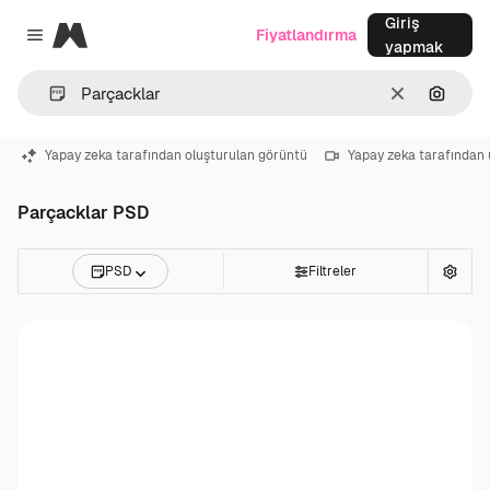
Giriş
Magnific
Fiyatlandırma
Close menu
yapmak
Temizlemek
Görünt
Yapay zeka tarafından oluşturulan görüntü
Yapay zeka tarafından 
Parçacklar PSD
PSD
Filtreler