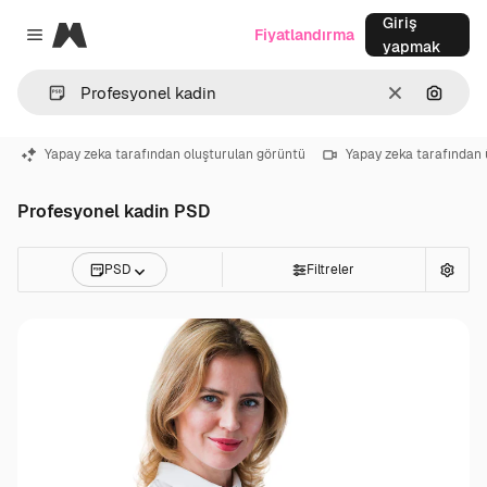
Giriş
Magnific
Fiyatlandırma
Close menu
yapmak
Temizlemek
Görünt
Yapay zeka tarafından oluşturulan görüntü
Yapay zeka tarafından 
Profesyonel kadin PSD
PSD
Filtreler