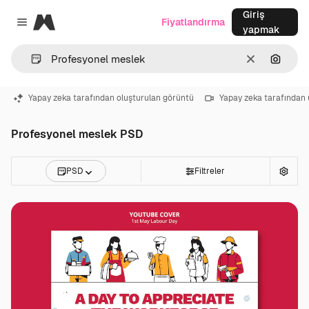
Giriş
Magnific
Fiyatlandırma
Close menu
yapmak
Temizlemek
Görünt
Yapay zeka tarafından oluşturulan görüntü
Yapay zeka tarafından 
Profesyonel meslek PSD
PSD
Filtreler