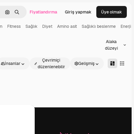
Fiyatlandırma
Giriş yapmak
Üye olmak
emizlemek
Görüntüyle ara
Aramak
ım
Fitness
Sağlık
Diyet
Amino asit
Sağlıklı beslenme
Enerji
Alaka
düzeyi
Çevrimiçi
İnsanlar
Gelişmiş
düzenlenebilir