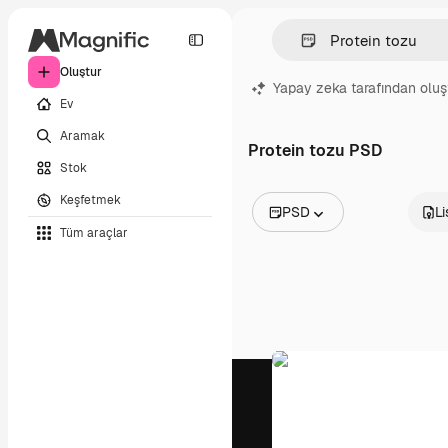
Oluştur
Yapay zeka tarafından oluş
Ev
Aramak
Protein tozu PSD
Stok
Keşfetmek
PSD
L
Tüm araçlar
Tüm Görseller
Vektörler
İllüstrasyonlar
Fotoğraflar
PSD
Şablonlar
Maketler
Videolar
Video çekimleri
Hareketli grafikler
Video şablonları
Simgeler
3D Modeller