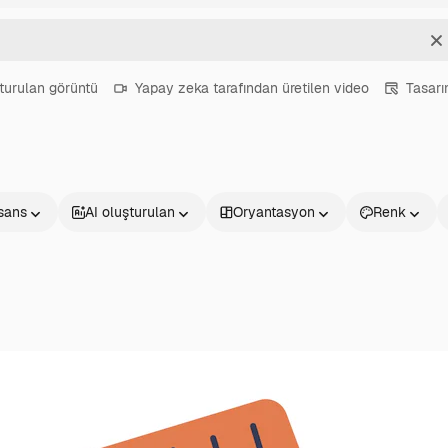
T
turulan görüntü
Yapay zeka tarafından üretilen video
Tasar
isans
AI oluşturulan
Oryantasyon
Renk