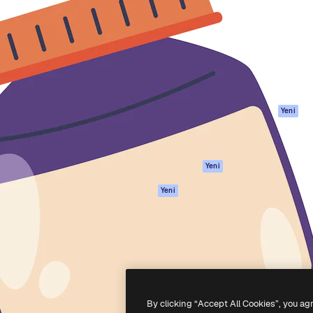
Ürünler
Başlayın
yöneteceğin yaratıcı platform.
Spaces
Academy
 işletmeler, ajanslar ve
AI Asistanı
Dokümantasyon
inde 1 milyondan fazla
AI Görüntü
Destek
Oluşturucu
Kullanım Şartları
AI video
Gizlilik Politikası
oluşturucu
Orijinaller
Yeni
AI ses oluşturucu
Çerez politikası
Stok içerik
Güven merkezi
Claude/ChatGPT
Satış ortakları
Yeni
için MCP
Kurumsal
Ajanlar
Yeni
API
Mobil Uygulama
Tüm Magnific
araçları
-
2026
Freepik Company S.L.U.
Her hakkı saklıdır
.
By clicking “Accept All Cookies”, you ag