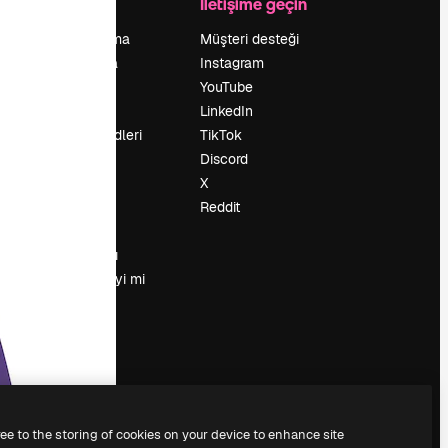
Şirket
İletişime geçin
Fiyatlandırma
Müşteri desteği
Hakkımızda
Instagram
Reviews
YouTube
Kariyer
LinkedIn
Arama trendleri
TikTok
Blog
Discord
Olaylar
X
Slidesgo
Reddit
İçerik satışı
Basın odası
Magnific.ai’yi mi
arıyorsun?
ree to the storing of cookies on your device to enhance site