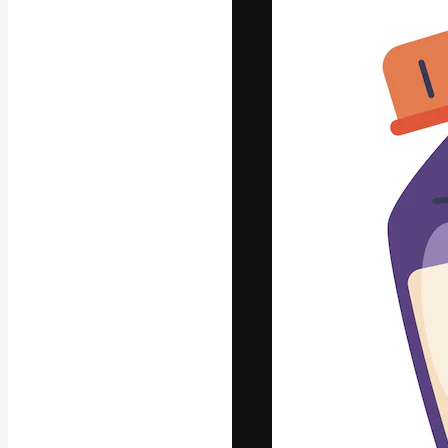
Yazı tipleri
En iyi işlerini 
Kreatif ekipler,
stüdyolar genel
abone.
Türkçe
Copyright © 2010