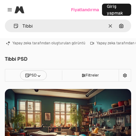
Giriş
Magnific
Fiyatlandırma
Close menu
yapmak
Temizlemek
Görünt
Yapay zeka tarafından oluşturulan görüntü
Yapay zeka tarafından 
Tibbi PSD
PSD
Filtreler