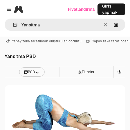
Giriş
Magnific
Fiyatlandırma
Close menu
yapmak
Temizlemek
Görünt
Yapay zeka tarafından oluşturulan görüntü
Yapay zeka tarafından 
Yansitma PSD
PSD
Filtreler