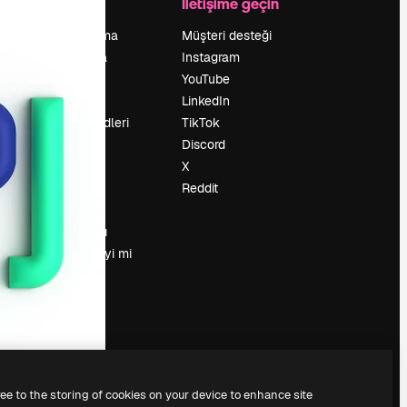
Şirket
İletişime geçin
Fiyatlandırma
Müşteri desteği
Hakkımızda
Instagram
Reviews
YouTube
Kariyer
LinkedIn
Arama trendleri
TikTok
Blog
Discord
Olaylar
X
Slidesgo
Reddit
İçerik satışı
Basın odası
Magnific.ai’yi mi
arıyorsun?
ree to the storing of cookies on your device to enhance site