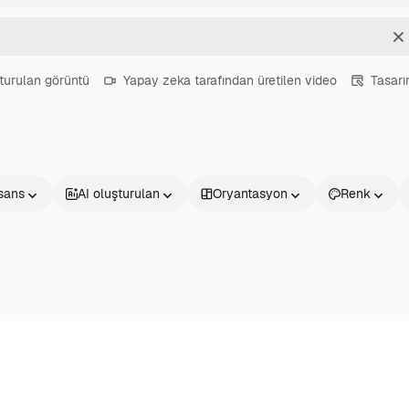
T
turulan görüntü
Yapay zeka tarafından üretilen video
Tasar
isans
AI oluşturulan
Oryantasyon
Renk