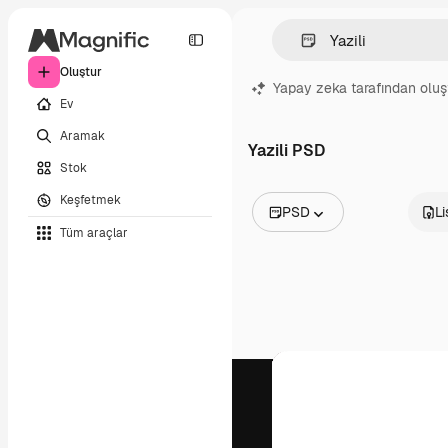
Oluştur
Yapay zeka tarafından oluş
Ev
Aramak
Yazili PSD
Stok
Keşfetmek
PSD
L
Tüm araçlar
Tüm Görseller
Vektörler
İllüstrasyonlar
Fotoğraflar
PSD
Şablonlar
Maketler
Videolar
Video çekimleri
Hareketli grafikler
Video şablonları
Simgeler
3D Modeller