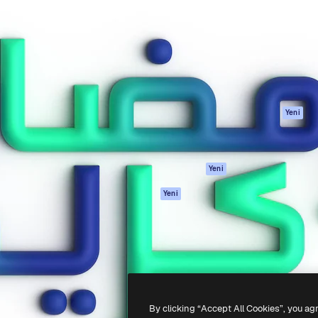
Ürünler
Başlayın
yöneteceğin yaratıcı platform.
Spaces
Academy
 işletmeler, ajanslar ve
AI Asistanı
Dokümantasyon
inde 1 milyondan fazla
AI Görüntü
Destek
Oluşturucu
Kullanım Şartları
AI video
Gizlilik Politikası
oluşturucu
Orijinaller
Yeni
AI ses oluşturucu
Çerez politikası
Stok içerik
Güven merkezi
Claude/ChatGPT
Satış ortakları
Yeni
için MCP
Kurumsal
Ajanlar
Yeni
API
Mobil Uygulama
Tüm Magnific
araçları
-
2026
Freepik Company S.L.U.
Her hakkı saklıdır
.
By clicking “Accept All Cookies”, you ag