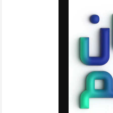
Yazı tipleri
En iyi işlerini 
Kreatif ekipler,
stüdyolar genel
abone.
Türkçe
Copyright © 2010