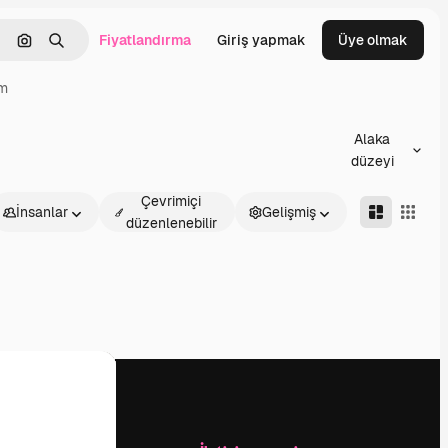
Fiyatlandırma
Giriş yapmak
Üye olmak
emizlemek
Görüntüyle ara
Aramak
ım
Alaka
düzeyi
Çevrimiçi
İnsanlar
Gelişmiş
düzenlenebilir